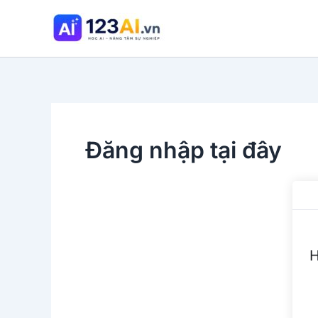
Nhảy
tới
nội
dung
Đăng nhập tại đây
H