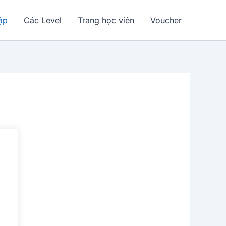
ập
Các Level
Trang học viên
Voucher