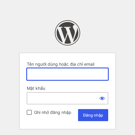
Tên người dùng hoặc địa chỉ email
Mật khẩu
Ghi nhớ đăng nhập