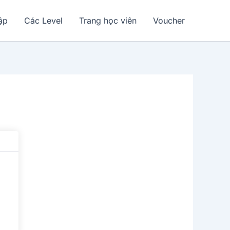
ập
Các Level
Trang học viên
Voucher