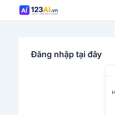
Nhảy
tới
nội
dung
Đăng nhập tại đây
H